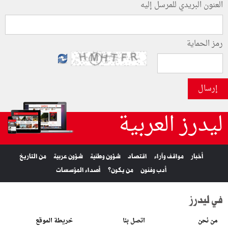
العنون البريدي للمرسل إليه
رمز الحماية
إرسال
ليدرز العربية
أخبار
مواقف وآراء
اقتصاد
شؤون وطنية
شؤون عربية
من التاريخ
أدب وفنون
من يكون؟
أصداء المؤسسات
في ليدرز
من نحن
اتصل بنا
خريطة الموقع