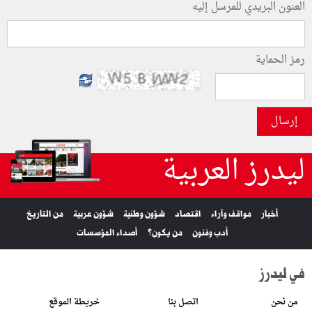
العنون البريدي للمرسل إليه
رمز الحماية
إرسال
ليدرز العربية
أخبار
مواقف وآراء
اقتصاد
شؤون وطنية
شؤون عربية
من التاريخ
أدب وفنون
من يكون؟
أصداء المؤسسات
في ليدرز
من نحن
اتصل بنا
خريطة الموقع