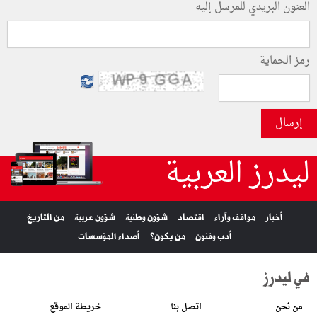
العنون البريدي للمرسل إليه
رمز الحماية
إرسال
ليدرز العربية
أخبار
مواقف وآراء
اقتصاد
شؤون وطنية
شؤون عربية
من التاريخ
أدب وفنون
من يكون؟
أصداء المؤسسات
في ليدرز
من نحن
اتصل بنا
خريطة الموقع