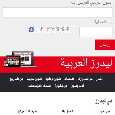
العنون البريدي للمرسل إليه
رمز الحماية
إرسال
ليدرز العربية
أخبار
مواقف وآراء
اقتصاد
شؤون وطنية
شؤون عربية
من التاريخ
أدب وفنون
من يكون؟
أصداء المؤسسات
في ليدرز
من نحن
اتصل بنا
خريطة الموقع