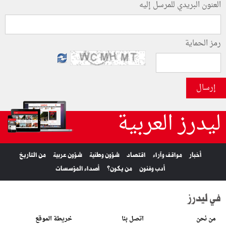
العنون البريدي للمرسل إليه
رمز الحماية
إرسال
ليدرز العربية
أخبار
مواقف وآراء
اقتصاد
شؤون وطنية
شؤون عربية
من التاريخ
أدب وفنون
من يكون؟
أصداء المؤسسات
في ليدرز
من نحن
اتصل بنا
خريطة الموقع