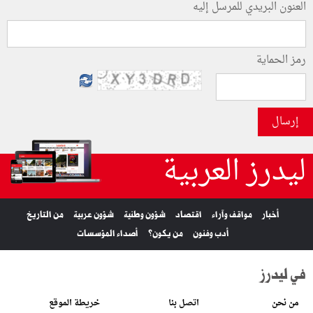
العنون البريدي للمرسل إليه
رمز الحماية
إرسال
ليدرز العربية
أخبار
مواقف وآراء
اقتصاد
شؤون وطنية
شؤون عربية
من التاريخ
أدب وفنون
من يكون؟
أصداء المؤسسات
في ليدرز
من نحن
اتصل بنا
خريطة الموقع