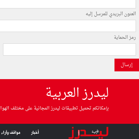
العنون البريدي للمرسل إليه
رمز الحماية
إرسال
ليدرز العربية
بإمكانكم تحميل تطبيقات ليدرز المجانية على مختلف الهوا
أخبار
مواقف وآراء