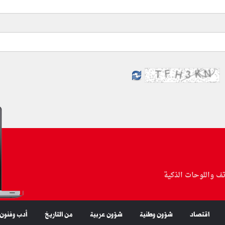
تف واللوحات الذكية
اقتصاد
شؤون وطنية
شؤون عربية
من التاريخ
أدب وفنون