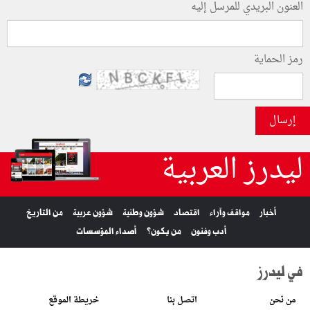
العنون البريدي للمرسل إليه
رمز الحماية
إرسال
ليدرز العربية
أخبار
مواقف وآراء
اقتصاد
شؤون وطنية
شؤون عربية
من التاريخ
أدب وفنون
من يكون؟
أصداء المؤسسات
في ليدرز
من نحن
اتصل بنا
خريطة الموقع