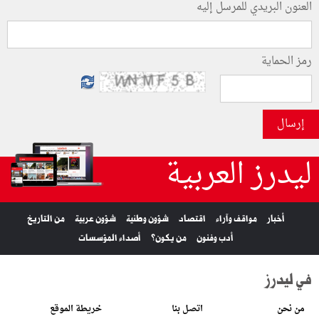
العنون البريدي للمرسل إليه
رمز الحماية
إرسال
ليدرز العربية
أخبار
مواقف وآراء
اقتصاد
شؤون وطنية
شؤون عربية
من التاريخ
أدب وفنون
من يكون؟
أصداء المؤسسات
في ليدرز
من نحن
اتصل بنا
خريطة الموقع