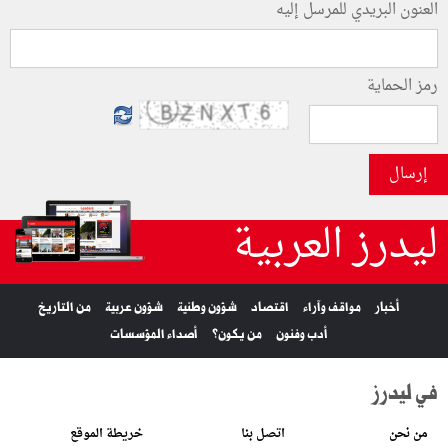
العنون البريدي للمرسل إليه
رمز الحماية
إرسال
ليدرز العربية
أخبار
مواقف وآراء
اقتصاد
شؤون وطنية
شؤون عربية
من التاريخ
أدب وفنون
من يكون؟
أصداء المؤسسات
في ليدرز
من نحن
اتصل بنا
خريطة الموقع