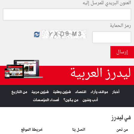
العنون البريدي للمرسل إليه
رمز الحماية
إرسال
ليدرز العربية
أخبار
مواقف وآراء
اقتصاد
شؤون وطنية
شؤون عربية
من التاريخ
أدب وفنون
من يكون؟
أصداء المؤسسات
في ليدرز
من نحن
اتصل بنا
خريطة الموقع