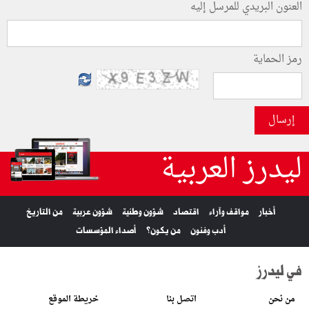
العنون البريدي للمرسل إليه
رمز الحماية
إرسال
ليدرز العربية
أخبار
مواقف وآراء
اقتصاد
شؤون وطنية
شؤون عربية
من التاريخ
أدب وفنون
من يكون؟
أصداء المؤسسات
في ليدرز
من نحن
اتصل بنا
خريطة الموقع