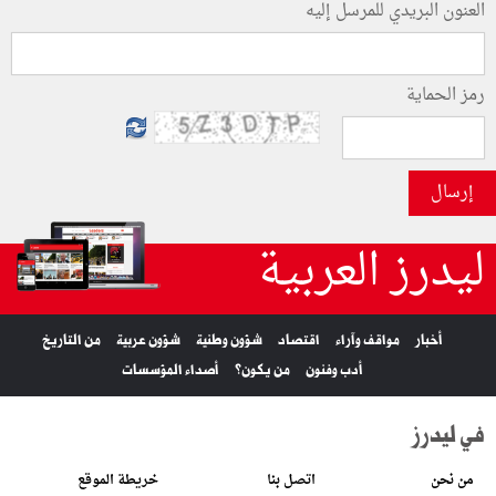
العنون البريدي للمرسل إليه
رمز الحماية
إرسال
ليدرز العربية
أخبار
مواقف وآراء
اقتصاد
شؤون وطنية
شؤون عربية
من التاريخ
أدب وفنون
من يكون؟
أصداء المؤسسات
في ليدرز
من نحن
اتصل بنا
خريطة الموقع