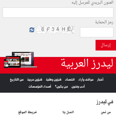
العنون البريدي للمرسل إليه
رمز الحماية
إرسال
ليدرز العربية
أخبار
مواقف وآراء
اقتصاد
شؤون وطنية
شؤون عربية
من التاريخ
أدب وفنون
من يكون؟
أصداء المؤسسات
في ليدرز
من نحن
اتصل بنا
خريطة الموقع