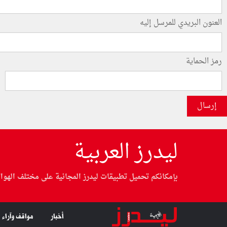
العنون البريدي للمرسل إليه
رمز الحماية
إرسال
ليدرز العربية
بإمكانكم تحميل تطبيقات ليدرز المجانية على مختلف الهوا
أخبار
مواقف وآراء