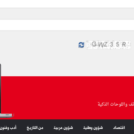
تف واللوحات الذكية
اقتصاد
شؤون وطنية
شؤون عربية
من التاريخ
أدب وفنون