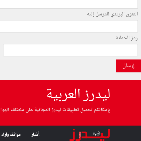
العنون البريدي للمرسل إليه
رمز الحماية
إرسال
ليدرز العربية
بإمكانكم تحميل تطبيقات ليدرز المجانية على مختلف الهوا
أخبار
مواقف وآراء