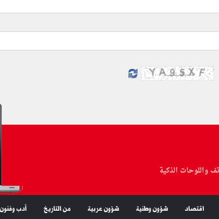
تف واللوحات الذكية
اقتصاد
شؤون وطنية
شؤون عربية
من التاريخ
أدب وفنون