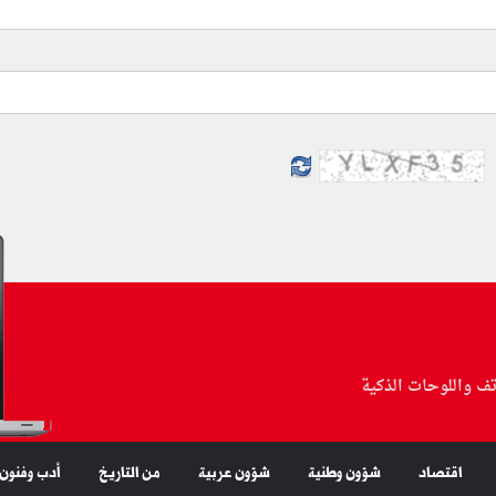
تف واللوحات الذكية
اقتصاد
شؤون وطنية
شؤون عربية
من التاريخ
أدب وفنون