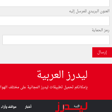
العنون البريدي للمرسل إليه
رمز الحماية
إرسال
ليدرز العربية
بإمكانكم تحميل تطبيقات ليدرز المجانية على مختلف الهوا
أخبار
مواقف وآراء