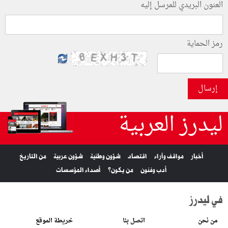
العنون البريدي للمرسل إليه
رمز الحماية
إرسال
ليدرز العربية
أخبار
مواقف وآراء
اقتصاد
شؤون وطنية
شؤون عربية
من التاريخ
أدب وفنون
من يكون؟
أصداء المؤسسات
في ليدرز
من نحن
اتصل بنا
خريطة الموقع