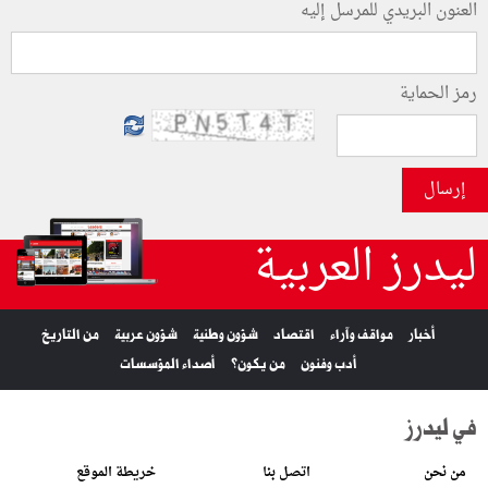
العنون البريدي للمرسل إليه
رمز الحماية
إرسال
ليدرز العربية
أخبار
مواقف وآراء
اقتصاد
شؤون وطنية
شؤون عربية
من التاريخ
أدب وفنون
من يكون؟
أصداء المؤسسات
في ليدرز
من نحن
اتصل بنا
خريطة الموقع