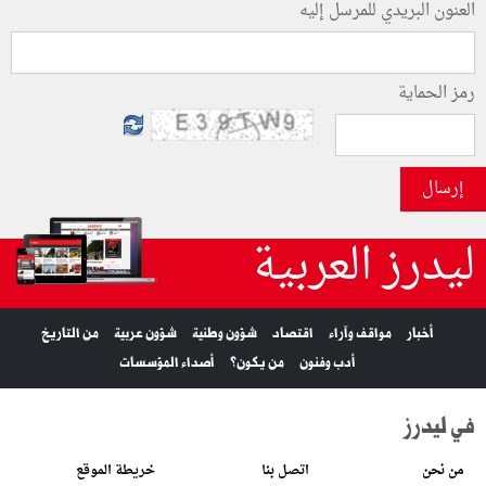
العنون البريدي للمرسل إليه
رمز الحماية
إرسال
ليدرز العربية
أخبار
مواقف وآراء
اقتصاد
شؤون وطنية
شؤون عربية
من التاريخ
أدب وفنون
من يكون؟
أصداء المؤسسات
في ليدرز
من نحن
اتصل بنا
خريطة الموقع