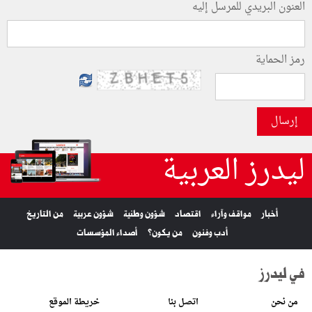
العنون البريدي للمرسل إليه
رمز الحماية
إرسال
ليدرز العربية
أخبار
مواقف وآراء
اقتصاد
شؤون وطنية
شؤون عربية
من التاريخ
أدب وفنون
من يكون؟
أصداء المؤسسات
في ليدرز
من نحن
اتصل بنا
خريطة الموقع