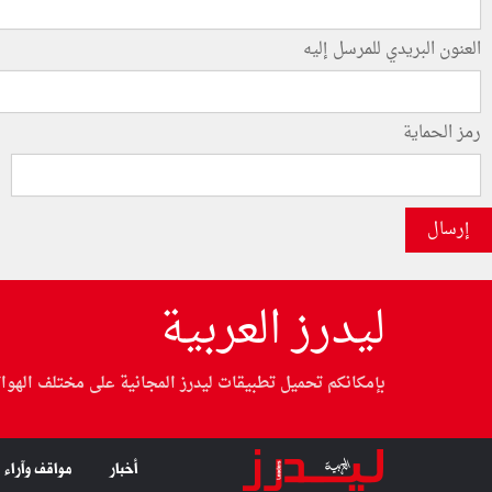
العنون البريدي للمرسل إليه
رمز الحماية
إرسال
ليدرز العربية
بإمكانكم تحميل تطبيقات ليدرز المجانية على مختلف الهوا
أخبار
مواقف وآراء