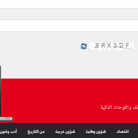
تف واللوحات الذكية
اقتصاد
شؤون وطنية
شؤون عربية
من التاريخ
أدب وفنون