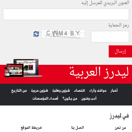
العنون البريدي للمرسل إليه
رمز الحماية
إرسال
ليدرز العربية
أخبار
مواقف وآراء
اقتصاد
شؤون وطنية
شؤون عربية
من التاريخ
أدب وفنون
من يكون؟
أصداء المؤسسات
في ليدرز
من نحن
اتصل بنا
خريطة الموقع