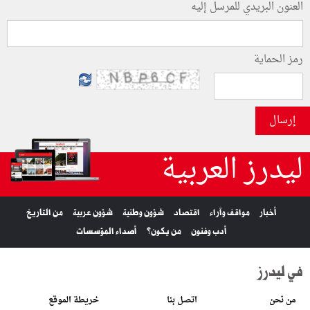
العنون البريدي للمرسل إليه
رمز الحماية
إرسال
ليدرز العربية
أخبار
مواقف وآراء
اقتصاد
شؤون وطنية
شؤون عربية
من التاريخ
أدب وفنون
من يكون؟
أصداء المؤسسات
في ليدرز
من نحن
اتصل بنا
خريطة الموقع