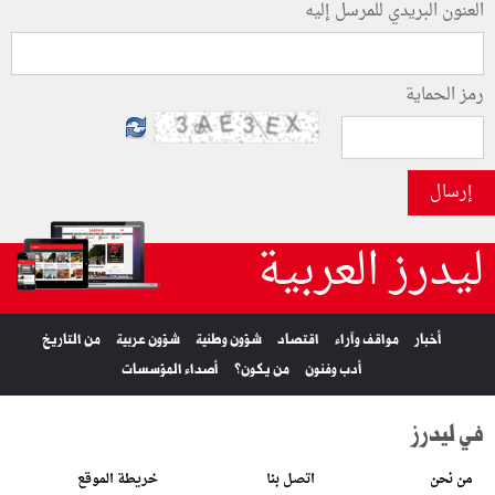
العنون البريدي للمرسل إليه
رمز الحماية
إرسال
ليدرز العربية
أخبار
مواقف وآراء
اقتصاد
شؤون وطنية
شؤون عربية
من التاريخ
أدب وفنون
من يكون؟
أصداء المؤسسات
في ليدرز
من نحن
اتصل بنا
خريطة الموقع