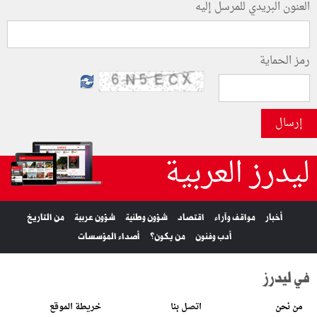
العنون البريدي للمرسل إليه
رمز الحماية
إرسال
ليدرز العربية
أخبار
مواقف وآراء
اقتصاد
شؤون وطنية
شؤون عربية
من التاريخ
أدب وفنون
من يكون؟
أصداء المؤسسات
في ليدرز
من نحن
اتصل بنا
خريطة الموقع