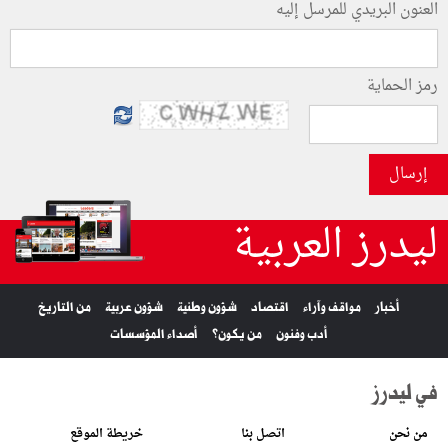
العنون البريدي للمرسل إليه
رمز الحماية
إرسال
ليدرز العربية
أخبار
مواقف وآراء
اقتصاد
شؤون وطنية
شؤون عربية
من التاريخ
أدب وفنون
من يكون؟
أصداء المؤسسات
في ليدرز
من نحن
اتصل بنا
خريطة الموقع