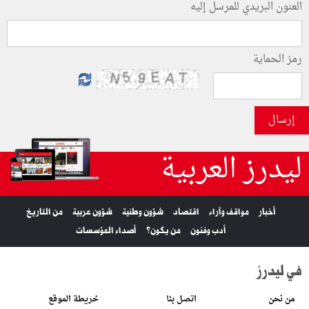
العنون البريدي للمرسل إليه
رمز الحماية
إرسال
ليدرز العربية
أخبار
مواقف وآراء
اقتصاد
شؤون وطنية
شؤون عربية
من التاريخ
أدب وفنون
من يكون؟
أصداء المؤسسات
في ليدرز
من نحن
اتصل بنا
خريطة الموقع