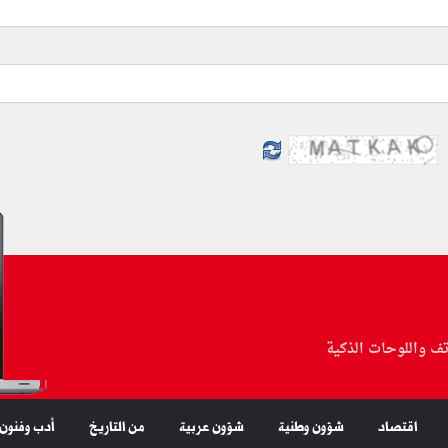
تف واللوحات الذكية
اقتصاد
شؤون وطنية
شؤون عربية
من التاريخ
أدب وفنون