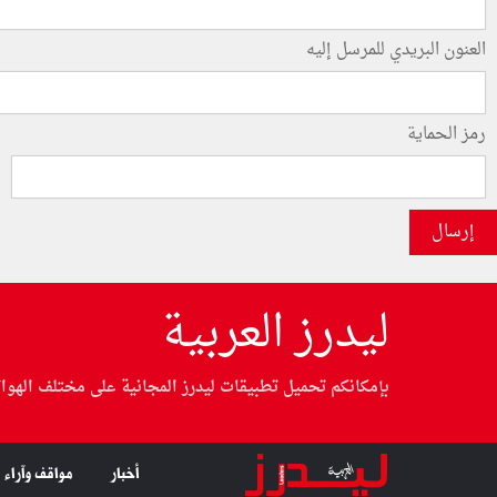
العنون البريدي للمرسل إليه
رمز الحماية
إرسال
ليدرز العربية
بإمكانكم تحميل تطبيقات ليدرز المجانية على مختلف الهوا
أخبار
مواقف وآراء