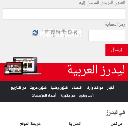
العنون البريدي للمرسل إليه
رمز الحماية
إرسال
ليدرز العربية
أخبار
مواقف وآراء
اقتصاد
شؤون وطنية
شؤون عربية
من التاريخ
أدب وفنون
من يكون؟
أصداء المؤسسات
في ليدرز
من نحن
اتصل بنا
خريطة الموقع