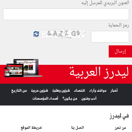
العنون البريدي للمرسل إليه
رمز الحماية
إرسال
ليدرز العربية
أخبار
مواقف وآراء
اقتصاد
شؤون وطنية
شؤون عربية
من التاريخ
أدب وفنون
من يكون؟
أصداء المؤسسات
في ليدرز
من نحن
اتصل بنا
خريطة الموقع