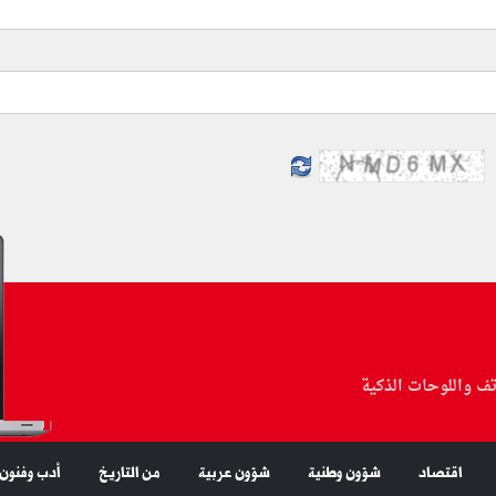
تف واللوحات الذكية
اقتصاد
شؤون وطنية
شؤون عربية
من التاريخ
أدب وفنون