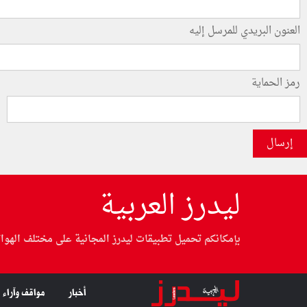
العنون البريدي للمرسل إليه
رمز الحماية
إرسال
ليدرز العربية
بإمكانكم تحميل تطبيقات ليدرز المجانية على مختلف الهوا
أخبار
مواقف وآراء