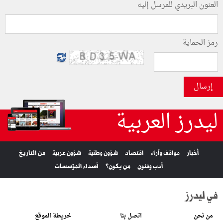
العنون البريدي للمرسل إليه
رمز الحماية
إرسال
ليدرز العربية
أخبار
مواقف وآراء
اقتصاد
شؤون وطنية
شؤون عربية
من التاريخ
أدب وفنون
من يكون؟
أصداء المؤسسات
في ليدرز
من نحن
اتصل بنا
خريطة الموقع