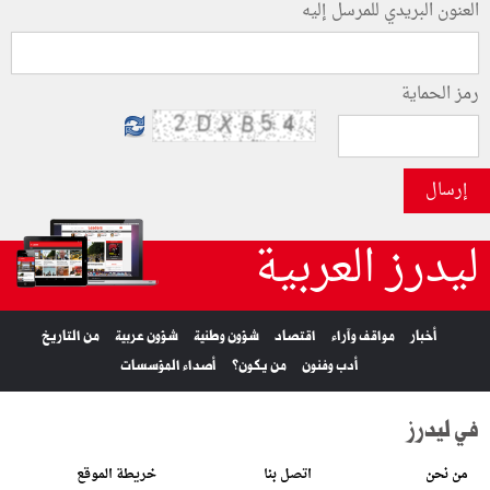
العنون البريدي للمرسل إليه
رمز الحماية
إرسال
ليدرز العربية
أخبار
مواقف وآراء
اقتصاد
شؤون وطنية
شؤون عربية
من التاريخ
أدب وفنون
من يكون؟
أصداء المؤسسات
في ليدرز
من نحن
اتصل بنا
خريطة الموقع