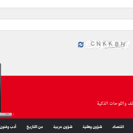
تف واللوحات الذكية
اقتصاد
شؤون وطنية
شؤون عربية
من التاريخ
أدب وفنون