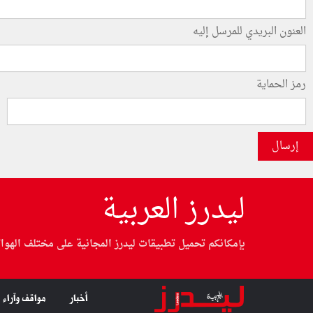
العنون البريدي للمرسل إليه
رمز الحماية
إرسال
ليدرز العربية
بإمكانكم تحميل تطبيقات ليدرز المجانية على مختلف الهوا
أخبار
مواقف وآراء