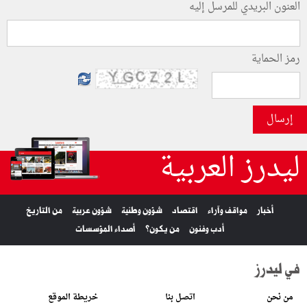
العنون البريدي للمرسل إليه
رمز الحماية
إرسال
ليدرز العربية
أخبار
مواقف وآراء
اقتصاد
شؤون وطنية
شؤون عربية
من التاريخ
أدب وفنون
من يكون؟
أصداء المؤسسات
في ليدرز
من نحن
اتصل بنا
خريطة الموقع