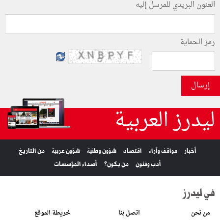
العنون البريدي للمرسل إليه
رمز الحماية
إرسال
ليدرز العربية
أخبار
مواقف وآراء
اقتصاد
شؤون وطنية
شؤون عربية
من التاريخ
أدب وفنون
من يكون؟
أصداء المؤسسات
في ليدرز
من نحن
اتصل بنا
خريطة الموقع