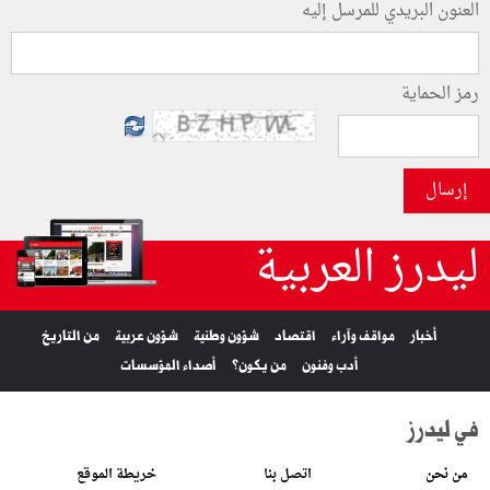
العنون البريدي للمرسل إليه
رمز الحماية
إرسال
ليدرز العربية
أخبار
مواقف وآراء
اقتصاد
شؤون وطنية
شؤون عربية
من التاريخ
أدب وفنون
من يكون؟
أصداء المؤسسات
في ليدرز
من نحن
اتصل بنا
خريطة الموقع