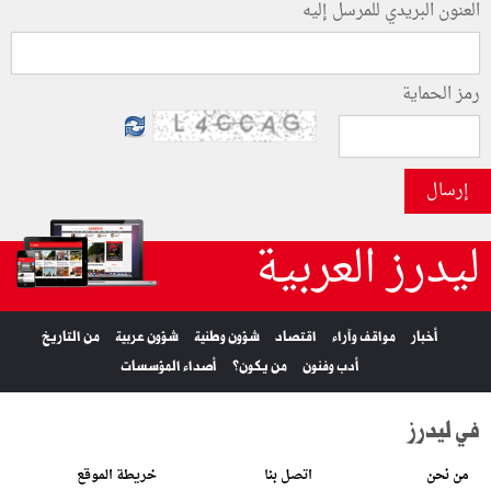
العنون البريدي للمرسل إليه
رمز الحماية
إرسال
ليدرز العربية
أخبار
مواقف وآراء
اقتصاد
شؤون وطنية
شؤون عربية
من التاريخ
أدب وفنون
من يكون؟
أصداء المؤسسات
في ليدرز
من نحن
اتصل بنا
خريطة الموقع