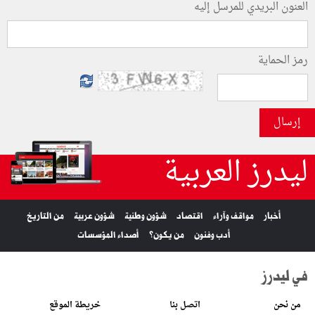
العنون البريدي للمرسل إليه
رمز الحماية
إرسال
ليدرز العربية
أخبار
مواقف وآراء
اقتصاد
شؤون وطنية
شؤون عربية
من التاريخ
أدب وفنون
من يكون؟
أصداء المؤسسات
في ليدرز
من نحن
اتصل بنا
خريطة الموقع