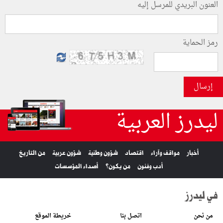
العنون البريدي للمرسل إليه
رمز الحماية
إرسال
ليدرز العربية
أخبار
مواقف وآراء
اقتصاد
شؤون وطنية
شؤون عربية
من التاريخ
أدب وفنون
من يكون؟
أصداء المؤسسات
في ليدرز
من نحن
اتصل بنا
خريطة الموقع