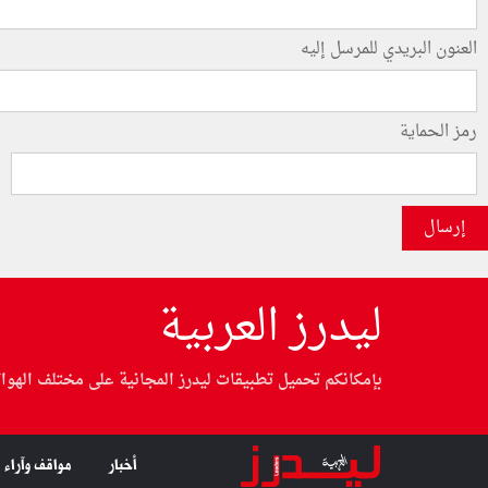
العنون البريدي للمرسل إليه
رمز الحماية
إرسال
ليدرز العربية
بإمكانكم تحميل تطبيقات ليدرز المجانية على مختلف الهوا
أخبار
مواقف وآراء