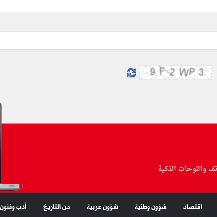
تف واللوحات الذكية
اقتصاد
شؤون وطنية
شؤون عربية
من التاريخ
أدب وفنون