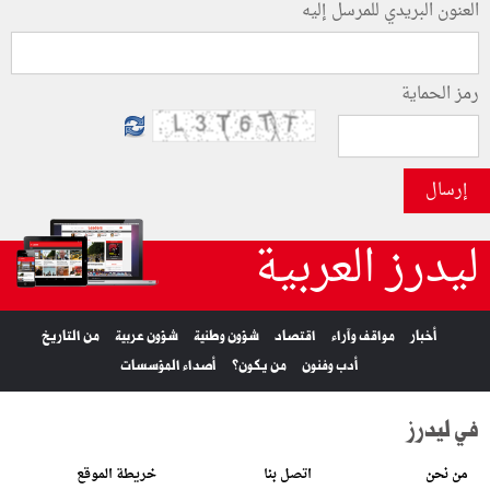
العنون البريدي للمرسل إليه
رمز الحماية
إرسال
ليدرز العربية
أخبار
مواقف وآراء
اقتصاد
شؤون وطنية
شؤون عربية
من التاريخ
أدب وفنون
من يكون؟
أصداء المؤسسات
في ليدرز
من نحن
اتصل بنا
خريطة الموقع