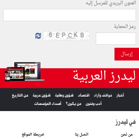
العنون البريدي للمرسل إليه
رمز الحماية
إرسال
ليدرز العربية
أخبار
مواقف وآراء
اقتصاد
شؤون وطنية
شؤون عربية
من التاريخ
أدب وفنون
من يكون؟
أصداء المؤسسات
في ليدرز
من نحن
اتصل بنا
خريطة الموقع