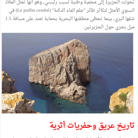
تحولت الجزيرة إلى محمية وطنية لسبب رئيسي، وهو أنها تمثل الملاذ
السنوي الأمثل لتكاثر طائر "جلم الماء الدكنة" (Le puffin cendré) في
شقها البري، بينما تحظى منطقتها البحرية بحماية تمتد على مسافة 1.5
ميل بحري حول الجزيرتين.
تاريخ عريق وحفريات أثرية