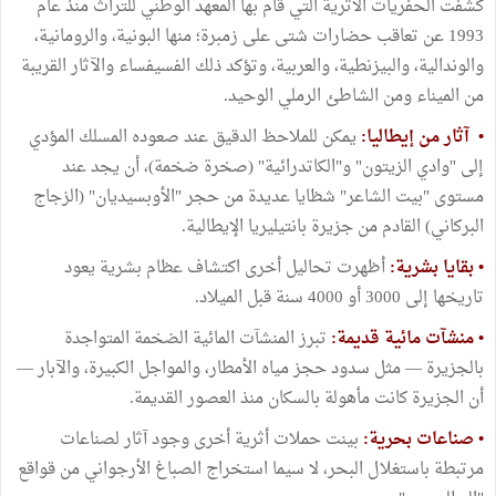
كشفت الحفريات الأثرية التي قام بها المعهد الوطني للتراث منذ عام
1993 عن تعاقب حضارات شتى على زمبرة؛ منها البونية، والرومانية،
والوندالية، والبيزنطية، والعربية، وتؤكد ذلك الفسيفساء والآثار القريبة
من الميناء ومن الشاطئ الرملي الوحيد.
• آثار من إيطاليا:
يمكن للملاحظ الدقيق عند صعوده المسلك المؤدي
إلى "وادي الزيتون" و"الكاتدرائية" (صخرة ضخمة)، أن يجد عند
مستوى "بيت الشاعر" شظايا عديدة من حجر "الأوبسيديان" (الزجاج
البركاني) القادم من جزيرة بانتيليريا الإيطالية.
• بقايا بشرية:
أظهرت تحاليل أخرى اكتشاف عظام بشرية يعود
تاريخها إلى 3000 أو 4000 سنة قبل الميلاد.
• منشآت مائية قديمة:
تبرز المنشآت المائية الضخمة المتواجدة
بالجزيرة — مثل سدود حجز مياه الأمطار، والمواجل الكبيرة، والآبار —
أن الجزيرة كانت مأهولة بالسكان منذ العصور القديمة.
• صناعات بحرية:
بينت حملات أثرية أخرى وجود آثار لصناعات
مرتبطة باستغلال البحر، لا سيما استخراج الصباغ الأرجواني من قواقع