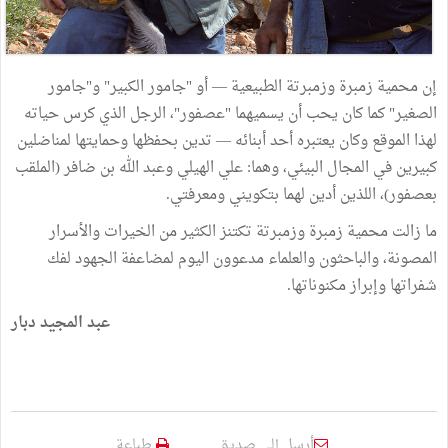
إن محمية زمبرة وزمبرتة الطبيعية — أو "جامور الكبير" و"جامور
الصغير" كما كان يحب أن يسميهما "عصفور"، الرجل الذي كرس حياته
لهذا الموقع وكان يعتبره أحد أبنائه — تدين بحفظها وحمايتها لمناضلين
كبيرين في المجال البيئي، وهما: علي الهيلي وعبد الله بن ضافر (الملقب
بعصفور)، اللذين أدين لهما بتكويني ومعرفتي.
ما زالت محمية زمبرة وزمبرتة تكتنز الكثير من الخيرات والأسرار
المصونة، والباحثون والعلماء مدعوون اليوم لمضاعفة الجهود لفك
شفراتها وإبراز مكنوناتها.
عبد المجيد دبار
أرسل إلى صديق
طباعة