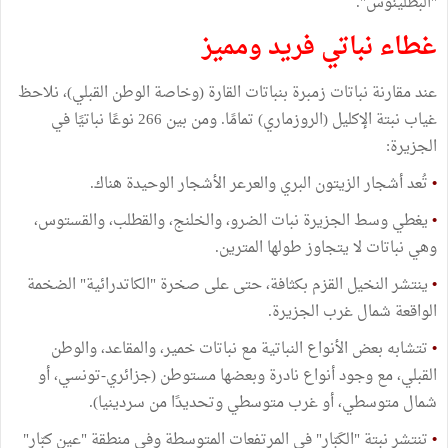
"البطلينوس".
غطاء نباتي فريد ومميز
عند مقارنة نباتات زمبرة بنباتات القارة (وخاصة الوطن القبلي)، نلاحظ
غياب نبتة الإكليل (الروزماري) تمامًا. ومن بين 266 نوعًا نباتيًا في
الجزيرة:
•
تُعد أشجار الزيتون البري والعرعر الأشجار الوحيدة هناك.
•
يغطي وسط الجزيرة نبات الضرو، والخلنج، والقطلب، والقستوس،
وهي نباتات لا يتجاوز طولها المترين.
•
ينتشر النخيل القزم بكثافة، حتى على صخرة "الكاتدرائية" الضخمة
الواقعة شمال غرب الجزيرة.
•
تتشابه بعض الأنواع النباتية مع نباتات خمير، والمقاعد، والوطن
القبلي، مع وجود أنواع نادرة وبعضها مستوطن (جزائري-تونسي، أو
شمال متوسطي، أو غرب متوسطي وتحديدًا من سردينيا).
•
تنتشر نبتة "الكَبّار" في المرتفعات المتوسطة وفي منطقة "عين كبّار"