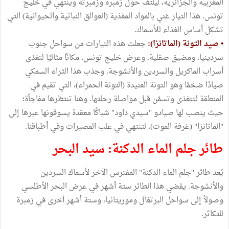
المغربية والجزائرية، ليلتف حول زمبرة وزمبرتة وينتهي في خليج
تونس. هذا التيار غني بالمواد المغذية (العوالق النباتية والحيوانية) التي
تشكل أساس الغذاء للأسماك.
• صيد التونة (الماتانزا):
جعلت هذه التيارات من سواحل جنوب
سردينيا، ومضيق صقلية، وعرض خليج تونس، مكانًا مثاليًا لتغذى
أسراب الماكريل والسردين والأنشوجة. وجذب هذا الثراء السمكي
صيادًا ضخمًا وهو التونة العنيدة (التونة الحمراء)، التي تقيم في
المنطقة لتتغذى وتسمّن قبل مواصلة رحلتها. وهنا تنتظرها مفاجأة؛
حيث ينصب لها صيادو "سيدي داود" شباكًا معقدة يسوقونها عبرها إلى
"الماتانزا" (غرفة الموت)، لتنتهي في علب المصبرات وفي أطباقنا.
طائر جلم الماء الدكنة: سيد البحر
يُعد طائر "جلم الماء الدكنة" المفترس الآخر لأسماك السردين
والأنشوجة. يقضي هذا الطائر ستة أشهر في عرض البحر الأطلسي
وصولاً إلى سواحل البرتغال وموريتانيا، وستة أشهر أخرى في زمبرة
للتكاثر.