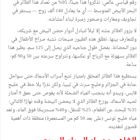
رقم قياسي عالمي: تذكروا هذا جيدًا، 95% من تعداد هذا الطائر في
البحر الأبيض المتوسط — أي ما يعادل 140 ألف زوج — يستقر في
تجاويف ومغارات وصخور زمبرة لبناء أعشاشه.
لا يزور الطائر عشه إلا ليلاً لتبادل أدوار حضن البيض مع شريكه،
وللتعارف بينها، تطلق هذه الطيور صيحات تشبه صراخ الأطفال في
دور الحضانة. بفضل طول جناحيه الذي يصل إلى 125 سم، يطير هذا
الطائر بسهولة مع الرياح أو عكسها، وتتراوح سرعته بين 50 و90 كم/
ساعة.
يستطيع هذا الطائر المحلق بامتياز تتبع أسراب الأسماك حتى سواحل
عنابة في الجزائر وخليج سرت في ليبيا، ولكن نذرًا يلا حظ في خليج
قابس، ويبدو أنه يتجنب المياه الضحلة لأنه يغوص حتى عمق 9 أمتار
لصيد الأسماك. يوزع الطائر الذي لا يحضن البيضة وقته نهارًا كالتالي:
35% للبحث عن الطعام، 25% للتنقل، و40% مستريحًا فوق الماء، وتعد
مياه خليج تونس (على بعد 50 كم من المستعمرة) منطقة ذات أهمية
قصوى لتغذيته.