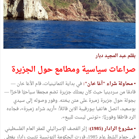
بقلم عبد المجيد دبار
صراعات سياسية ومطامع حول الجزيرة
• محاولة شراء "آغا خان":
في بداية الثمانينيات، قام الأغا خان —
قادمًا من سردينيا حيث كان يمتلك جزيرة تضم مجمعًا سياحيًا فاخرًا —
بجولة حول جزيرة زمبرة على متن يخته. وفور وصوله إلى سيدي
بوسعيد، اتصل هاتفيا ببورقيبة الابن قائلاً: «أريد شراء زمبرة»، فجاءه
الرد قاطعًا وفوريًا: «تونس ليست للبيع».
• مشروع الرادار (1985):
إثر القصف الإسرائيلي للمقر العام الفلسطيني
في حمام الشط عام 1985، قررت الحكومة التونسية تثبيت رادار يغطي