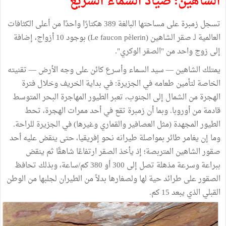
الشاهين: صياد السماء السريع
تسجل زمبرة على مساحتها البالغة 389 هكتارًا واحدًا من أعلى الكثافات
العالمية لـ صقر الشاهين (Le faucon pèlerin) بوجود 10 أزواج، إضافة
إلى زوج واحد من "الصقر الوكري".
يمتلك الشاهين — سيد السماء وأسرع كائن على وجه الأرض — تقنيته
الخاصة لتأمين طعامه في الجزيرة: في بداية الخريف وخلال فترة
الهجرة من الشمال إلى الجنوب، تعبر الطيور المهاجرة البحر المتوسط
قادمة من أوروبا. وبما أن زمبرة تقع في أحد ممرات الهجرة، تحط
الطيور المجهدة (مثل العصافير والقماري وغيرها) في الجزيرة للراحة.
وما إن يغامر طائر بمواصلة طيرانه نحو إفريقيا، حتى ينقض عليه أحد
صقور الشاهين المتربصة؛ إذ يأخذ الصقر ارتفاعًا شاهقًا ثم ينقض
ببراعة وسرعة مذهلة تصل إلى 300 أو 380 كم/ساعة، وبذلك تحافظ
الصقور على طرائد حية لها ولصغارها بدلاً من الطيران لجلبها من الوطن
القبلي الذي يبعد 15 كم.