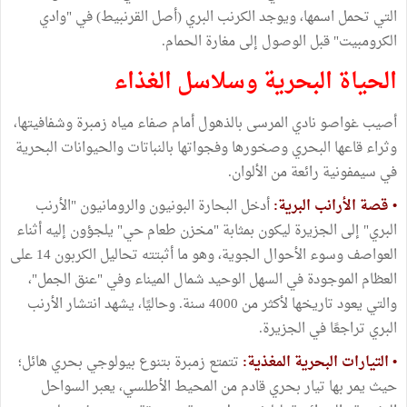
التي تحمل اسمها، ويوجد الكرنب البري (أصل القرنبيط) في "وادي
الكرومبيت" قبل الوصول إلى مغارة الحمام.
الحياة البحرية وسلاسل الغذاء
أصيب غواصو نادي المرسى بالذهول أمام صفاء مياه زمبرة وشفافيتها،
وثراء قاعها البحري وصخورها وفجواتها بالنباتات والحيوانات البحرية
في سيمفونية رائعة من الألوان.
• قصة الأرانب البرية:
أدخل البحارة البونيون والرومانيون "الأرنب
البري" إلى الجزيرة ليكون بمثابة "مخزن طعام حي" يلجؤون إليه أثناء
العواصف وسوء الأحوال الجوية، وهو ما أثبتته تحاليل الكربون 14 على
العظام الموجودة في السهل الوحيد شمال الميناء وفي "عنق الجمل"،
والتي يعود تاريخها لأكثر من 4000 سنة. وحاليًا، يشهد انتشار الأرنب
البري تراجعًا في الجزيرة.
• التيارات البحرية المغذية:
تتمتع زمبرة بتنوع بيولوجي بحري هائل؛
حيث يمر بها تيار بحري قادم من المحيط الأطلسي، يعبر السواحل