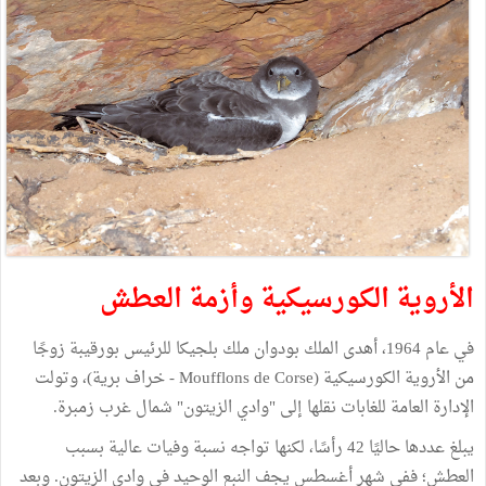
الأروية الكورسيكية وأزمة العطش
في عام 1964، أهدى الملك بودوان ملك بلجيكا للرئيس بورقيبة زوجًا
من الأروية الكورسيكية (Moufflons de Corse - خراف برية)، وتولت
الإدارة العامة للغابات نقلها إلى "وادي الزيتون" شمال غرب زمبرة.
يبلغ عددها حاليًا 42 رأسًا، لكنها تواجه نسبة وفيات عالية بسبب
العطش؛ ففي شهر أغسطس يجف النبع الوحيد في وادي الزيتون. وبعد