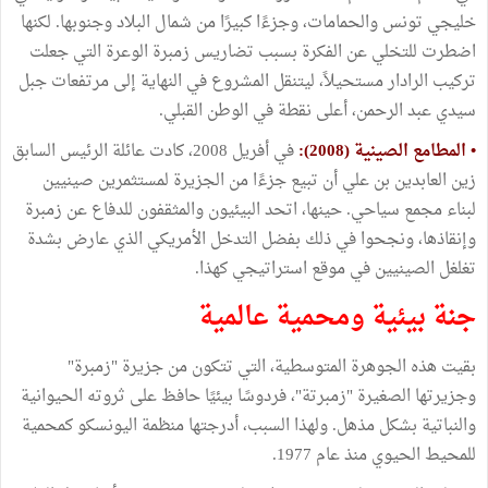
خليجي تونس والحمامات، وجزءًا كبيرًا من شمال البلاد وجنوبها. لكنها
اضطرت للتخلي عن الفكرة بسبب تضاريس زمبرة الوعرة التي جعلت
تركيب الرادار مستحيلاً، ليتنقل المشروع في النهاية إلى مرتفعات جبل
سيدي عبد الرحمن، أعلى نقطة في الوطن القبلي.
• المطامع الصينية (2008):
في أفريل 2008، كادت عائلة الرئيس السابق
زين العابدين بن علي أن تبيع جزءًا من الجزيرة لمستثمرين صينيين
لبناء مجمع سياحي. حينها، اتحد البيئيون والمثقفون للدفاع عن زمبرة
وإنقاذها، ونجحوا في ذلك بفضل التدخل الأمريكي الذي عارض بشدة
تغلغل الصينيين في موقع استراتيجي كهذا.
جنة بيئية ومحمية عالمية
بقيت هذه الجوهرة المتوسطية، التي تتكون من جزيرة "زمبرة"
وجزيرتها الصغيرة "زمبرتة"، فردوسًا بيئيًا حافظ على ثروته الحيوانية
والنباتية بشكل مذهل. ولهذا السبب، أدرجتها منظمة اليونسكو كمحمية
للمحيط الحيوي منذ عام 1977.