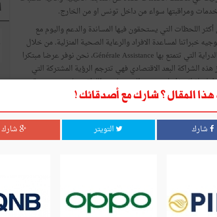
ا
دمات ومراقبتها سواء من داخل تونس او من الخارج.
Générale Assistanc التونسيين في أكثر اللحظات التي يستحقون فيها المساندة والدعم واليوم مع
يدة عبر توجيه خبراتنا لمساعدة الافراد والرعاية الصحية المنزلية. من خلال
الجمع بين التميز التكنولوجي والخبرة اليابانية مع الخبرة والدراية التي تتمتع بها Générale Assistance، نحن نوفر عرضا مبتكرا
هذه الشراكة البعد الاقتصادي فهي تترجم الرؤية المشتركة التي
اولوياتنا″ هذا ما صرح به السيد، فوزي اللواتي، رئيس مجموعة
ذا المقال ؟ شارك مع أصدقائك !
من جانبه، أكد السيد جهاد اللواتي، مدير عام GA Proximity أنّ ″GA Proximity صممت لتلبية احتياجات الافراد وشركات
مية. ونحن نطمح الى خلق منظومة خدمات قريبة تمكن من
شارك
التويتر
شارك
 والجالية التونسية بالخارج.″
 كلمته قال السيد Saito Masayuki، مدير شركة MICS أنّ ″اليابان وتونس تجمعهما منذ زمن طويل علاقات مبنية على الثقة
ر تيكاد من خلال تشجيع المبادرات الملموسة والمستدامة والتي
ع خبراتنا التكنولوجية في خدمة المشاريع التي تساهم في تحسين
ه المبادرة التي تجسد ديناميكية العلاقات الاقتصادي بين تونس
ا