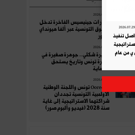
2026.07.21
سيارات جينيسيس الفاخرة تدخل
السوق التونسية عبر ألفا هيونداي
ة QNB تواصل تنفيذ
موتور
استراتيجية
2026.07.21
 ي من عام
جزيرة شكلي... جوهرة صغيرة في
بحيرة تونس وتاريخ يستحق
الحماية
2026.07.22
Ooredoo تونس واللجنة الوطنية
الأولمبية التونسية تجددان
شراكتهما الاستراتيجية إلى غاية
سنة 2028 (فيديو وألبوم صور)