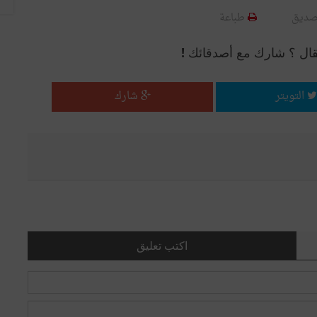
صديق
طباعة
قال ؟ شارك مع أصدقائك !
التويتر
شارك
اكتب تعليق