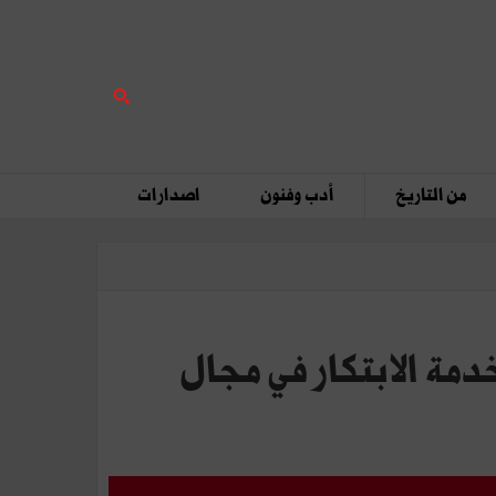
من التاريخ
أدب وفنون
اصدارات
ستراتيجية بين Générale Assistance وMICS في خدمة الابتكار في مجال