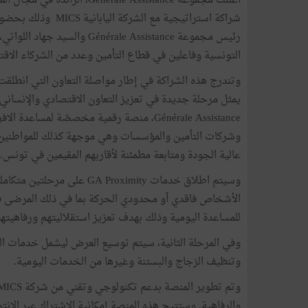
أعلنت مجموعة ale Assistance
شراكة استراتيجية مع
التونسية وفاعلين في قطاع التأمين وعدد من الشركاء الاقت
وتندرج هذه الشراكة في إطار مواصلة التعاون التي انطلقت 
Générale Assistance، منصة رقمية مخصصّة لمس
وشركات التأمين والمؤسسات وهي موجهة كذلك للمواطنين ال
عالية الجودة ومتابعة مطمئنة لأقاربهم المقيمين في تونس.
وسيتم اطلاق خدمات Proximity
الأشخاص فاقدي أو محدودي الحركة بما في ذلك المرضى في
للمساعدة اليومية وذلك بهدف تعزيز استقلاليتهم ورفاهيته
وفي المرحلة الثانية، سيتم توسيع العرض ليشمل خدمات الرع
وتنظيف الزجاج والبستنة وغيرها من الخدمات اليومية.
والرفاهية. وستتيح هذه المنصة إمكانية الاشتراك عبر الانت