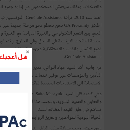
والتدخلات وبذلك سيتمكن المستخدمون من إدارة جميع الخ
″منذ سنة 2010، ترافقe
اطلاق GA Proximity نحن نخطو نحو مرحلة جد
لخدمة العائلات التونسية في الداخل وفي الخارج. وتتجاوز 
تضع الانسان والقرب والاستقلالية وجودة الحياة في صميم 
Générale Assistance.
هل أعجبك ه
التأمين والمؤسسات عبر توفير خدمات عصرية ومتاحة ورق
الاستجابة الى الاحتياجات الجديدة لفائدة العائلات التونسية
وفي
والتعاون والتنمية البشرية. ويجسد هذا المشروع روح مؤتم
تساهم في خلق القيمة المضافة للسكان. ونحن فخورون بوض
الحياة اليومية للمواطنين وتعزيز الروابط بين بلدينا.″
ومن جهته، رحب سعادة سفير اليابان بتونس، سايتو جون بهذ