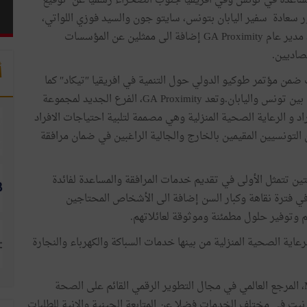
Génér، الرائدة في مجال المساعدة في تونس وفي افريقيا جنوب الصحراء رسميا عن توقيع
 الشركة اليابانية MICS وذلك بحضور سعادة سفير اليابان بتونس، سايتو جون والسيد فوزي اللواتي،
رئيس مجموعة Générale Assistance والسيد جهاد اللواتي، مدير عام GA Proximity إضافة الى ممثلين عن المؤسسات
صاديين.
أ
ضمن مؤتمر طوكيو الدولي حول التنمية في افريقيا ″تيكاد″ كما
يمثل مرحلة جديدة في تعزيز التعاون الاقتصادي والإنساني بين تونس واليابان.وتعد GA Proximity، الفرع الجديد لمجموعة
اعدة الافراد و الرعاية الصحية المنزلية وهي مصممة لتلبية احتياجات الافراد
تونسيين المقيمين بالخارج والجالية الراغبين في ضمان مرافقة
GA  على مرحلتين متكاملتين تتمثل الأولى في تقديم خدمات المرافقة والمساعدة لفائدة
 فترة نقاهة وكبار السن إضافة الى الأشخاص المحتاجين
م وتوفير حلول مطمئنة وموثوقة لعائلاتهم.
اية الصحية المنزلية من بينها خدمات السباكة والكهرباء والنجارة
وتم تطوير المنصة بدعم تكنولوجي وتقني من شركة MICS، المرجع العالمي في مجال التطوير الرقمي القائم على الصحة
رنيت في مختلف الخدمات فضلا عن المتابعة الحينية والانية للطلبات