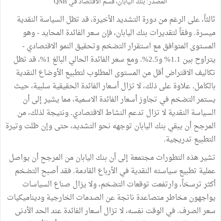
المصدر: بنك اليابان، قسم الاقتصاد في QNB
ثالثاً، على الرغم من دورة التشديد الأخيرة، قد تظل السياسة النقدية
ميسرة. وفقاً لتقديرات بنك اليابان، فإن سعر الفائدة المحايد - وهو
المستوى المتوافق مع استقرار التضخم وتحقيق النمو الاقتصادي -
يتراوح بين 1.1% و2.5%. ومع سعر الفائدة الحالي البالغ 1%، قد تظل
تكاليف الاقتراض أقل من المستوى المطلوب لتطبيع الأوضاع النقدية
بالكامل. علاوة على ذلك، لا تزال أسعار الفائدة الحقيقية سلبية، حيث
يستمر التضخم في تجاوز أسعار الفائدة الاسمية، مما يشير إلى أن
السياسة النقدية لا تزال تدعم النشاط الاقتصادي. ونتيجة لذلك، من
المرجح أن يبقي بنك اليابان توجهه نحو التشديد، حتى وإن ظلت وتيرة
التطبيع تدريجية.
تشير هذه التطورات مجتمعة إلى أن بنك اليابان من المرجح أن يواصل
عملية تطبيع سياسته النقدية في الأرباع القادمة. فقد أصبح التضخم
أكثر ترسخاً، وارتفعت توقعات التضخم، ولا يزال صناع السياسات
يواجهون مخاطر متصاعدة ناتجة عن الصدمات الخارجية وديناميكيات
سعر الصرف. في الوقت نفسه، لا تزال أسعار الفائدة عند الحد الأدنى