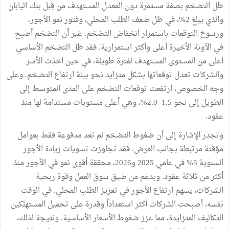
ظل التضخم بصفة مستمرة دون المعدل المستهدف من قِبل بنك اليابان
والذي يبلغ 2%، في ظل ضعف الطلب المحلي، وفتور نمو الأجور،
ورسوخ التوقعات باستمرار انخفاض التضخم. غير أن التضخم أصبح
في الآونة الأخيرة أعلى وأكثر استمرارية. فقد ظل التضخم الأساسي
أعلى من المستوى المستهدف لفترة طويلة، في حين أخذت الأسر
والشركات تعدل توقعاتها بشكل متزايد نحو بيئة ارتفاع التضخم. وعلى
وجه الخصوص، ارتفعت توقعات التضخم على المدى المتوسط إلى
الطويل إلى نحو 1.5–2.0%، وهي أعلى مستويات مستدامة لها منذ
عقود.
وتجدر الإشارة إلى أن ضغوط التضخم لم تعد مدفوعة فقط بعوامل
مؤقتة مرتبطة بجانب العرض. فقد تجاوزت تسويات زيادة الأجور
السنوية 5% في عامي 2025 و2026، محققة أقوى نمو في الأجور منذ
أكثر من ثلاثة عقود. وبدعم من ضيق سوق العمل وقوة ربحية
الشركات، يسهم ارتفاع الأجور في تعزيز الطلب المحلي. في الوقت
نفسه، أصبحت الشركات أكثر استعداداً وقدرة على تحميل المستهلكين
التكاليف المتزايدة، مما عزز ضغوط الأسعار الأساسية. ونتيجة لذلك،