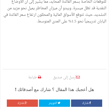
للتوقعات الخاصة بسعر الفائدة المحايد، مما يشير إلى أن الأوضاع
النقدية قد تظل ميسرة. ويبدو أن ميزان المخاطر يميل نحو مزيد من
التشديد، حيث تتوقع الأسواق المالية والمحللون ارتفاع سعر الفائدة في
اليابان تدريجياً نحو 1.5% على المدى المتوسط.
أرسل إلى صديق
طباعة
هل أعجبك هذا المقال ؟ شارك مع أصدقائك !
شارك
التويتر
شارك