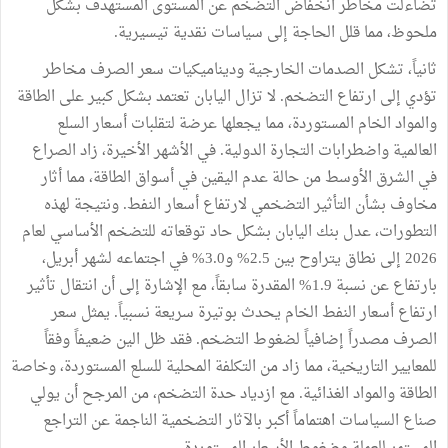
تضاءلت مخاطر انخفاض التضخم عن المستوى المستهدف بشكل
ملحوظ، مما قلل الحاجة إلى سياسات نقدية تيسيرية.
ثانياً، تشكل الصدمات الخارجية وديناميكيات سعر الصرف مخاطر
تؤدي إلى ارتفاع التضخم. لا تزال اليابان تعتمد بشكل كبير على الطاقة
والمواد الخام المستوردة، مما يجعلها عرضة لتقلبات أسعار السلع
العالمية واضطرابات التجارة الدولية. في الأشهر الأخيرة، زاد الصراع
في الشرق الأوسط من حالة عدم اليقين في أسواق الطاقة، مما أثار
مخاوف بشأن التأثير التضخمي لارتفاع أسعار النفط. ونتيجة لهذه
التطورات، عدل بنك اليابان بشكل حاد توقعاته للتضخم الأساسي لعام
2026 إلى نطاق يتراوح بين 2.5% و3.0% في اجتماعه لشهر أبريل،
بارتفاع عن نسبة 1.9% المقدرة سابقاً، مع الإشارة إلى أن انتقال تأثير
ارتفاع أسعار النفط الخام يحدث بوتيرة سريعة نسبياً. يمثل سعر
الصرف مصدراً إضافياً لضغوط التضخم. فقد ظل الين ضعيفاً وفقاً
للمعايير التاريخية، مما زاد من التكلفة المحلية للسلع المستوردة، وخاصة
الطاقة والمواد الغذائية. مع ازدياد حدة التضخم، من المرجح أن يولي
صناع السياسات اهتماماً أكبر بالآثار التضخمية الناجمة عن التراجع