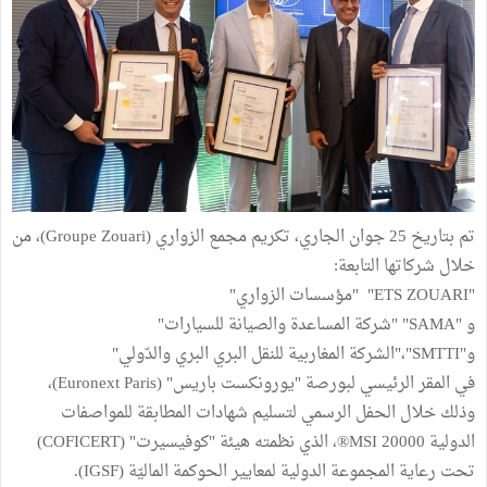
تم بتاريخ 25 جوان الجاري، تكريم مجمع الزواري (Groupe Zouari)، من
خلال شركاتها التابعة:
"ETS ZOUARI" "مؤسسات الزواري"
و "SAMA" "شركة المساعدة والصيانة للسيارات"
و"SMTTI"،"الشركة المغاربية للنقل البري البري والدّولي"
في المقر الرئيسي لبورصة "يورونكست باريس" (Euronext Paris)،
وذلك خلال الحفل الرسمي لتسليم شهادات المطابقة للمواصفات
الدولية MSI 20000®، الذي نظمته هيئة "كوفيسيرت" (COFICERT)
تحت رعاية المجموعة الدولية لمعايير الحوكمة الماليّة (IGSF).