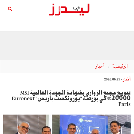
الرئيسية
أخبار
أخبار
- 2026.06.29
تتويج مجمع الزواري بشهادة الجودة العالمية MSI
20000® في بورصة "يورونكست باريس" Euronext
Paris