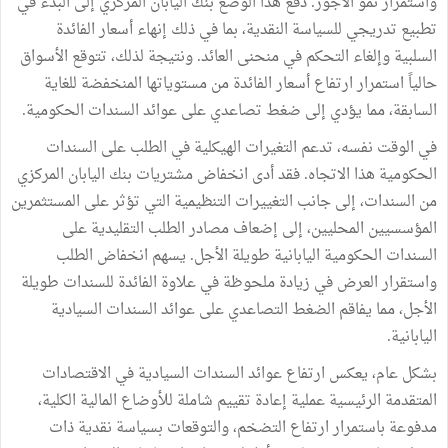
واستمرار نمو الأجور. دفع هذا الوضع بنك اليابان المركزي إلى البدء في
تطبيع تدريجي للسياسة النقدية، بما في ذلك إنهاء أسعار الفائدة
السلبية وإلغاء التحكم في منحنى العائد. ونتيجة لذلك، تتوقع الأسواق
حالياً استمرار ارتفاع أسعار الفائدة من مستوياتها المنخفضة للغاية
السابقة، مما يؤدي إلى ضغط تصاعدي على عوائد السندات الحكومية.
في الوقت نفسه، تدعم التغيرات الهيكلية في الطلب على السندات
الحكومية هذا الاتجاه. فقد أدى انخفاض مشتريات بنك اليابان المركزي
من السندات، إلى جانب التغييرات التنظيمية التي تؤثر على المستثمرين
المؤسسيين المحليين، إلى إضعاف مصادر الطلب التقليدية على
السندات الحكومية اليابانية طويلة الأجل. يسهم انخفاض الطلب
واستقرار العرض في زيادة ملحوظة في علاوة الفائدة للسندات طويلة
الأجل، مما يفاقم الضغط التصاعدي على عوائد السندات السيادية
اليابانية.
بشكل عام، يعكس ارتفاع عوائد السندات السيادية في الاقتصادات
المتقدمة الرئيسية عملية إعادة تقييم شاملة للأوضاع المالية الكلية،
مدفوعة باستمرار ارتفاع التضخم، والتوقعات بسياسة نقدية ذات