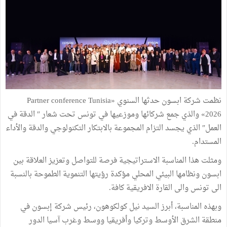
نظمت شركة ابسون حدثها السنوي «Partner conference Tunisia
2026» والذي جمع شركائها وموزعيها في تونس تحت شعار ″ الدقة في
العمل″ الذي يجسد التزام المجموعة بالابتكار التكنولوجي والدقة والأداء
المستدام.
ومثلت هذا المناسبة الاستراتيجية فرصة للتواصل وتعزيز العلاقة بين
ابسون ونظامها البيئي المحلي مؤكدة رؤيتها التنموية الطموحة بالنسبة
الى تونس والى القارة الافريقية كافة.
وبهذه المناسبة، أبرز السيد نيل كولكوهون، رئيس شركة إبسون في
منطقة الشرق الأوسط وتركيا وأفريقيا ووسط وغرب آسيا الدور