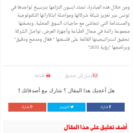
ومن خلال هذه المبادرة، تجدّد ابسون التزامها بترسيخ تواجدها في
تونس عبر تعزيز شبكة شركائها ومواصلة ابتكاراتها التكنولوجية
والمستدامة التي تتماشى مع حاجيات السوق المحلية. وبصفتها
مجموعة رائدة في مجال الطباعة وأجهزة العرض، تواصل الشركة
تحقيق استراتيجيتها القائمة على فلسفتها ″ فعّال ومدمج ودقيق″
وبرنامجها ″رؤية 2035″
أرسل إلى صديق
طباعة
هل أعجبك هذا المقال ؟ شارك مع أصدقائك !
شارك
التويتر
شارك
أضف تعليق على هذا المقال