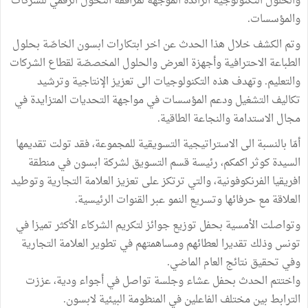
والحلول التكنولوجية الرائدة الموجهة لمرافقة التحول الرقمي للشركات
والمؤسسات.
وتم الكشف خلال هذا الحدث عن اخر ابتكارات ابسون الخاصّة بحلول
الطباعة الاحترافية وأجهزة العرض والحلول المخصصّة لقطاع الشركات
والتعليم. وتهدف هذه التكنولوجيات الى تعزيز الإنتاجية وترشيد
تكاليف التشغيل ودعم المؤسسات في مواجهة التحديات المتزايدة في
مجال الاستدامة والنجاعة الطاقية.
أمّا بالنسبة الى الاستراتيجية التسويقية للمجموعة، فقد تولت تقديمها
السيدة كوثر اكمكم، رئيسة قسم التسويق لشركة ابسون في منطقة
افريقيا الفرنكوفونية، والتي ترتكز على تعزيز العلامة التجارية وتوطيد
العلاقة مع حرفائها وتسريع النمو عبر القنوات الرئيسية.
وتواصلت الأمسية بحفل توزيع جوائز لتكريم الشركاء الأكثر تميزا في
تونس وذلك تقديرا لعطائهم ومساهمتهم في تطوير العلامة التجارية
وفي تحقيق نتائج العام الماضي.
واختتم الحدث بحفل عشاء وجلسة تواصل في أجواء ودية، عززت
الترابط بين مختلف الفاعلين في المنظومة البيئية لابسون.