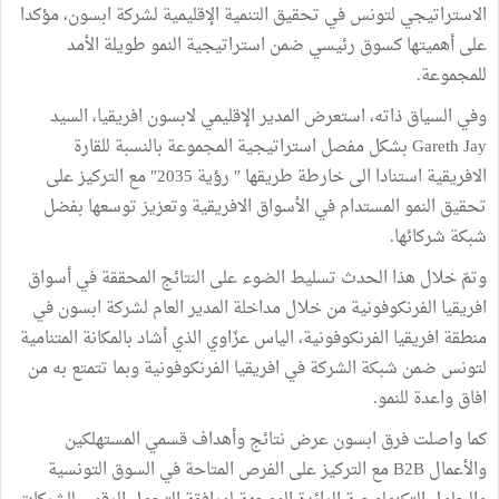
الاستراتيجي لتونس في تحقيق التنمية الإقليمية لشركة ابسون، مؤكدا
على أهميتها كسوق رئيسي ضمن استراتيجية النمو طويلة الأمد
للمجموعة.
وفي السياق ذاته، استعرض المدير الإقليمي لابسون افريقيا، السيد
Gareth Jay بشكل مفصل استراتيجية المجموعة بالنسبة للقارة
الافريقية استنادا الى خارطة طريقها ″ رؤية 2035″ مع التركيز على
تحقيق النمو المستدام في الأسواق الافريقية وتعزيز توسعها بفضل
شبكة شركائها.
وتمّ خلال هذا الحدث تسليط الضوء على النتائج المحققة في أسواق
افريقيا الفرنكوفونية من خلال مداخلة المدير العام لشركة ابسون في
منطقة افريقيا الفرنكوفونية، الياس عزّاوي الذي أشاد بالمكانة المتنامية
لتونس ضمن شبكة الشركة في افريقيا الفرنكوفونية وبما تتمتع به من
افاق واعدة للنمو.
كما واصلت فرق ابسون عرض نتائج وأهداف قسمي المستهلكين
والأعمال B2B مع التركيز على الفرص المتاحة في السوق التونسية